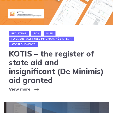
REGISTRAS
SOA
VIISP
I LYGMENS VALSTYBĖS INFORMACINĖ SISTEMA
ATVIRI DUOMENYS
KOTIS – the register of
state aid and
insignificant (De Minimis)
aid granted
View more