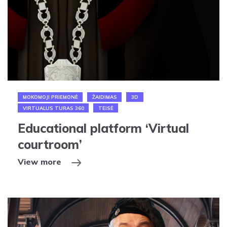
MOKOMOJI PRIEMONĖ
ŽAIDIMAS
3D
VIRTUALUS TURAS 360
TEISĖ
Educational platform ‘Virtual
courtroom’
View more