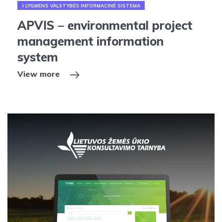
I LYGMENS VALSTYBĖS INFORMACINĖ SISTEMA
APVIS – environmental project
management information
system
View more