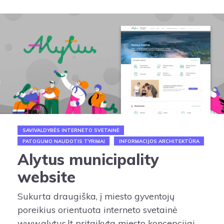
SAVIVALDYBĖS INTERNETO SVETAINĖ
PATOGUMO NAUDOTIS TYRIMAI
INFORMACIJOS ARCHITEKTŪRA
Alytus municipality
website
Sukurta draugiška, į miesto gyventojų
poreikius orientuota interneto svetainė
www.alytus.lt pritaikyta miesto koncepcijai