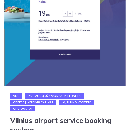
VNO
PASLAUGŲ UŽSAKYMAS INTERNETU
GREITOJI KELEIVIŲ PATIKRA
LOJALUMO KORTELĖ
ORO UOSTAI
Vilnius airport service booking
system