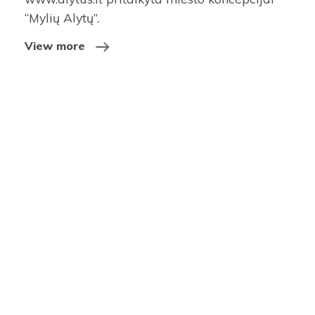
“Mylių Alytų”.
View more