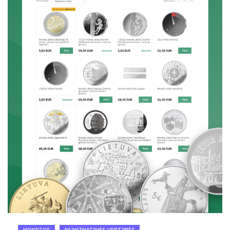
MONETOS
NUMIZMATINĖS VERTYBĖS