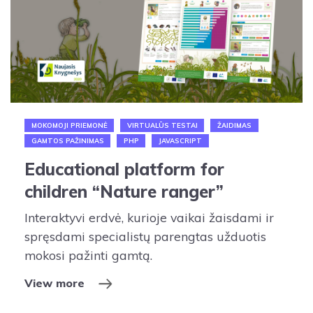
MOKOMOJI PRIEMONĖ
VIRTUALŪS TESTAI
ŽAIDIMAS
GAMTOS PAŽINIMAS
PHP
JAVASCRIPT
Educational platform for
children “Nature ranger”
Interaktyvi erdvė, kurioje vaikai žaisdami ir
spręsdami specialistų parengtas užduotis
mokosi pažinti gamtą.
View more