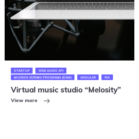
STARTUP
WEB AUDIO API
MUZIKOS KŪRIMO PROGRAMA (DAW)
ANGULAR
RIA
Virtual music studio “Melosity”
View more