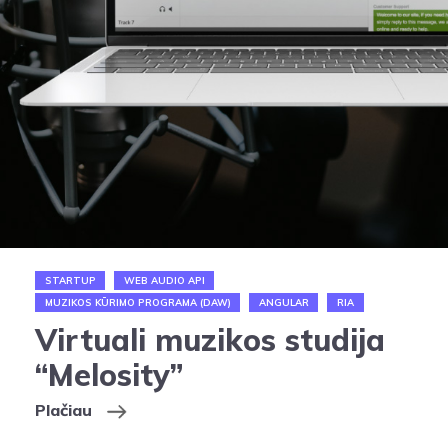
STARTUP
WEB AUDIO API
MUZIKOS KŪRIMO PROGRAMA (DAW)
ANGULAR
RIA
Virtuali muzikos studija
“Melosity”
Plačiau