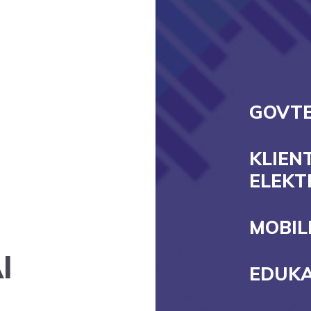
GOVT
KLIEN
ELEKT
MOBIL
I
EDUKA