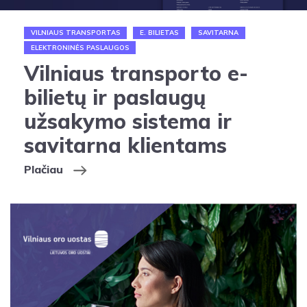
VILNIAUS TRANSPORTAS
E. BILIETAS
SAVITARNA
ELEKTRONINĖS PASLAUGOS
Vilniaus transporto e-
bilietų ir paslaugų
užsakymo sistema ir
savitarna klientams
Plačiau