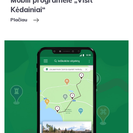
Mobili programėlė „Visit
Kėdainiai“
Plačiau