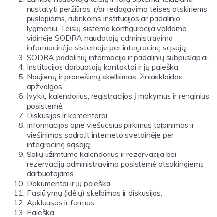
nustatyti peržiūros ir/ar redagavimo teises atskiriems
puslapiams, rubrikoms institucijos ar padalinio
lygmeniu. Teisių sistema konfigūracija valdoma
vidinėje SODRA naudotojų administravimo
informacinėje sistemoje per integracinę sąsają.
SODRA padalinių informacija ir padalinių subpuslapiai.
Institucijos darbuotojų kontaktai ir jų paieška.
Naujienų ir pranešimų skelbimas, žiniasklaidos
apžvalgos.
Įvykių kalendorius, registracijos į mokymus ir renginius
posistemė.
Diskusijos ir komentarai.
Informacijos apie viešuosius pirkimus talpinimas ir
viešinimas sodra.lt interneto svetainėje per
integracinę sąsają.
Salių užimtumo kalendorius ir rezervacija bei
rezervacijų administravimo posistemė atsakingiems
darbuotojams.
Dokumentai ir jų paieška.
Pasiūlymų (idėjų) skelbimas ir diskusijos.
Apklausos ir formos.
Paieška.