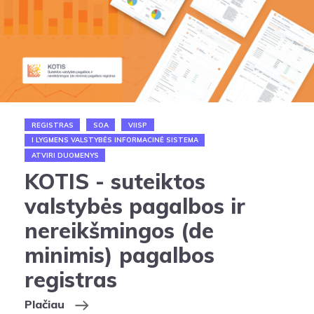
REGISTRAS
SOA
VIISP
I LYGMENS VALSTYBĖS INFORMACINĖ SISTEMA
ATVIRI DUOMENYS
KOTIS - suteiktos
valstybės pagalbos ir
nereikšmingos (de
minimis) pagalbos
registras
Plačiau