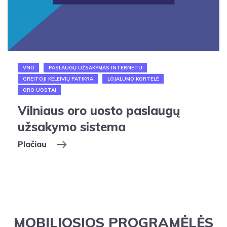
VNO
PASLAUGŲ UŽSAKYMAS INTERNETU
GREITOJI KELEIVIŲ PATIKRA
LOJALUMO KORTELĖ
ORO UOSTAI
Vilniaus oro uosto paslaugų
užsakymo sistema
Plačiau
MOBILIOSIOS PROGRAMĖLĖS