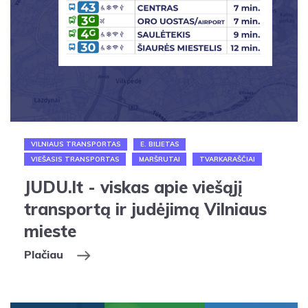
VILNIAUS TRANSPORTAS
E. BILIETAS
VIEŠASIS TRANSPORTAS
MARŠRUTAI
TVARKARAŠČIAI
JUDU.lt - viskas apie viešąjį
transportą ir judėjimą Vilniaus
mieste
Plačiau