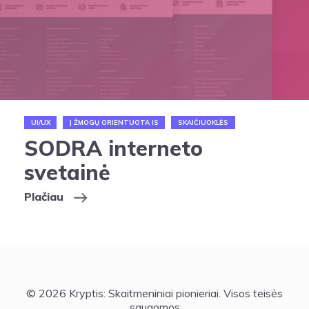
UI/UX
Į ŽMOGŲ ORIENTUOTA IS
SKAIČIUOKLĖS
SODRA interneto
svetainė
Plačiau
© 2026 Kryptis: Skaitmeniniai pionieriai. Visos teisės
saugomos