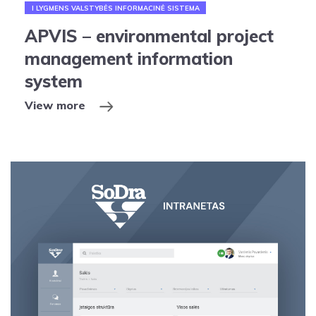
I LYGMENS VALSTYBĖS INFORMACINĖ SISTEMA
APVIS – environmental project
management information
system
View more