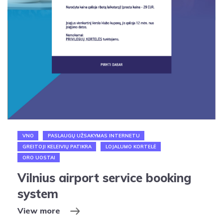
VNO
PASLAUGŲ UŽSAKYMAS INTERNETU
GREITOJI KELEIVIŲ PATIKRA
LOJALUMO KORTELĖ
ORO UOSTAI
Vilnius airport service booking
system
View more