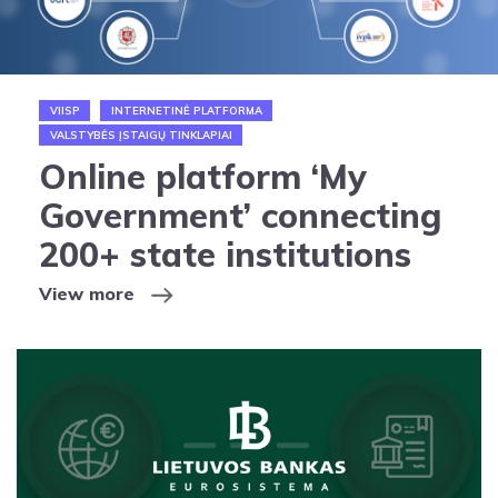
VIISP
INTERNETINĖ PLATFORMA
VALSTYBĖS ĮSTAIGŲ TINKLAPIAI
Online platform ‘My
Government’ connecting
200+ state institutions
View more