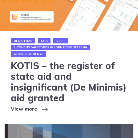
REGISTRAS
SOA
VIISP
I LYGMENS VALSTYBĖS INFORMACINĖ SISTEMA
ATVIRI DUOMENYS
KOTIS – the register of
state aid and
insignificant (De Minimis)
aid granted
View more