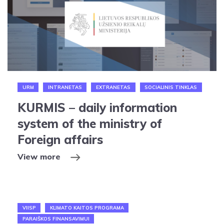
URM
INTRANETAS
EXTRANETAS
SOCIALINIS TINKLAS
KURMIS – daily information
system of the ministry of
Foreign affairs
View more
VIISP
KLIMATO KAITOS PROGRAMA
PARAIŠKOS FINANSAVIMUI